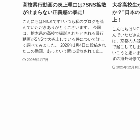
高校暴行動画の炎上理由は?SNS拡散
大谷高校生
が止まらない正義感の暴走!
か？”日本
上！
こんにちはNICKです! いつも私のブログを読
んでいただきありがとうございます。 今回
こんにちはNI
は、栃木県の高校で撮影されたとされる暴行
んでいただきあ
動画がSNSで大炎上している件について詳し
は、京都の大
く調べてみました。 2026年1月4日に投稿され
で起こしてし
たこの動画、あっという間に拡散されて止...
いこうと思いま
ずの海外研修で
2026年1月7日
2025年12月10