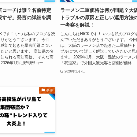
言コーチは誰？名前特定
ラーメン二重価格は何が問題？大
殺すぞ」発言の詳細を調
トラブルの原因と正しい運用方法
一考察を解説！
CKです！ いつも私のブログを読
こんにちはNICKです！ いつも私のブログ
りがとうございます。 今回
んでいただきありがとうございます。 今
野球部で起きた暴言問題につい
は、大阪のラーメン店で起きた二重価格ト
たいと思います。 高知県の名
ブルについて詳しく解説していきたいと思
知られる高知高校。 そんな高
ます。 2026年1月、大阪・難波のラーメン
026年1月に野球部コー...
「我道家」で外国人観光客と店側が価格...
2026年1月7日
事件