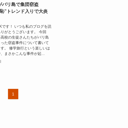
がバリ島で集団窃盗
の恥”トレンド入りで大炎
CKです！ いつも私のブログを読
りがとうございます。 今回
谷高校の生徒さんたちがバリ島
まった窃盗事件について書いて
す。 修学旅行という楽しいは
、まさかこんな事件が起...
日
1