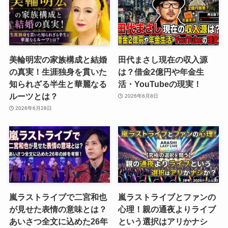
美輪明宏の家族構成と結婚
田代まさし現在の収入源
の真実！生涯独身を貫いた
は？借金2億円や年金生
知られざる半生と華麗なる
活・YouTubeの現実！
ルーツとは？
2026年6月8日
2026年6月28日
嵐ラストライブで二宮和也
嵐ラストライブとファンの
が見せた表情の意味とは？
心理！親の通夜よりライブ
あいさつ全文に込めた26年
という選択はアリかナシ