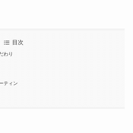
目次
だわり
ーティン