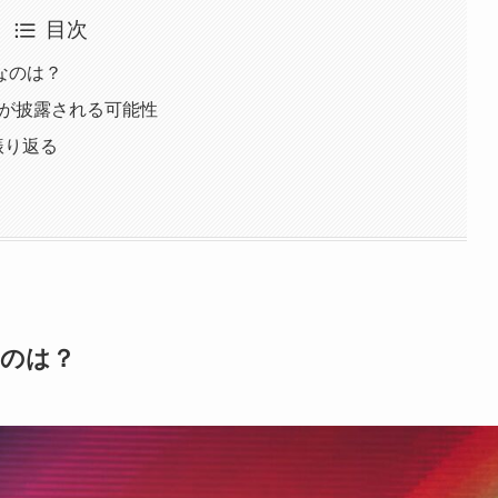
目次
力なのは？
ラボ曲が披露される可能性
振り返る
なのは？